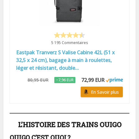
5 195 Commentaires
Eastpak Tranverz S Valise Cabine 42L (51 x
32,5 x 24 cm), bagage à main à roulettes,
léger et résistant, double...
72,99 EUR
80,95 EUR
−7,96 EUR
En Savoir plus
L’HISTOIRE DES TRAINS OUIGO
OUIGO C’EST QUOI ?