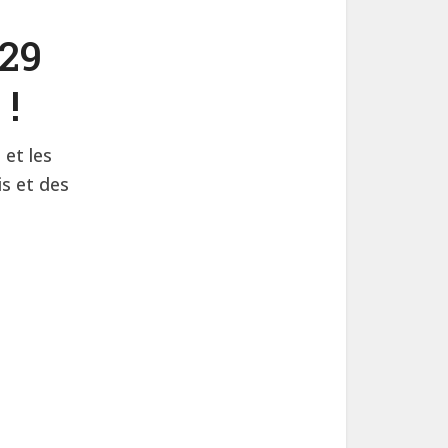
 29
 !
et les
is et des