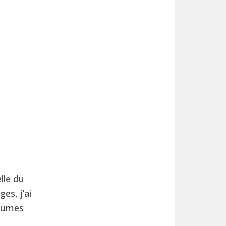
lle du
es, j’ai
utumes