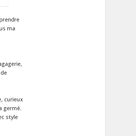
pprendre
enus ma
agagerie,
 de
, curieux
 a germé.
c style