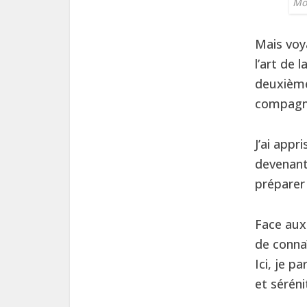
Mo
Mais voy
l’art de 
deuxième
compagn
J’ai app
devenant 
préparer
Face aux
de connaî
Ici, je 
et séréni