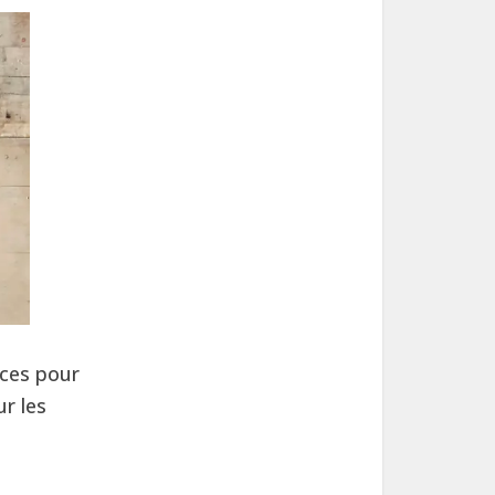
uces pour
r les