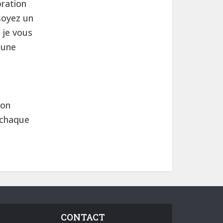
bration
 soyez un
 je vous
 une
mon
 chaque
CONTACT