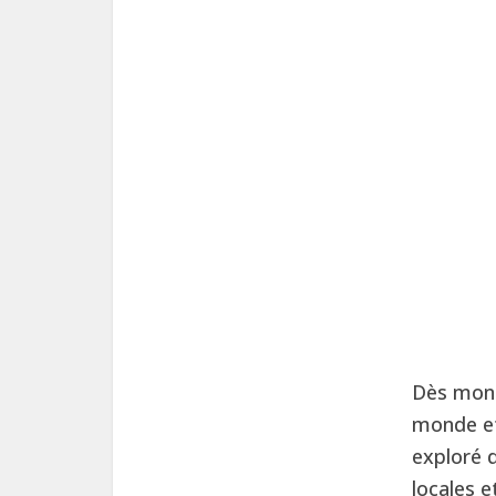
Dès mon p
monde et 
exploré 
locales e