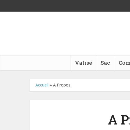
Valise
Sac
Com
Accueil
»
A Propos
A P