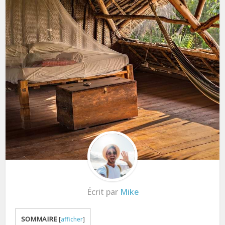
Écrit par
Mike
SOMMAIRE
[
afficher
]