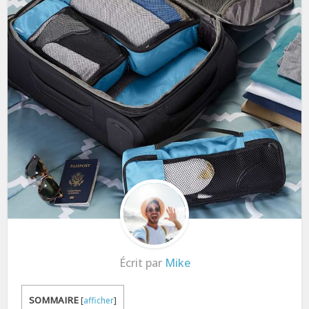
Écrit par
Mike
SOMMAIRE
[
afficher
]