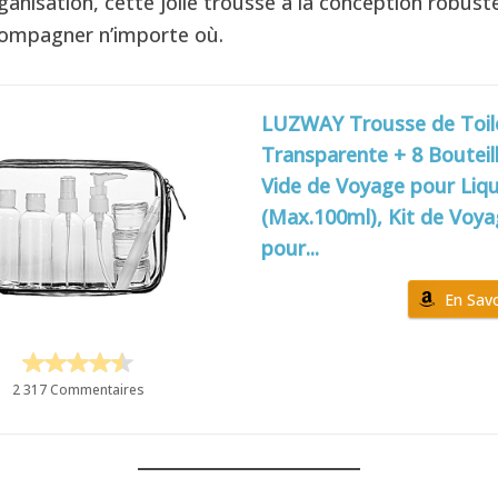
rganisation, cette jolie trousse à la conception robust
ompagner n’importe où.
LUZWAY Trousse de Toil
Transparente + 8 Bouteil
Vide de Voyage pour Liq
(Max.100ml), Kit de Voy
pour...
En Savo
2 317 Commentaires