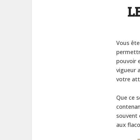
L
Vous ête
permettr
pouvoir 
vigueur 
votre att
Que ce s
contenant
souvent e
aux flaco