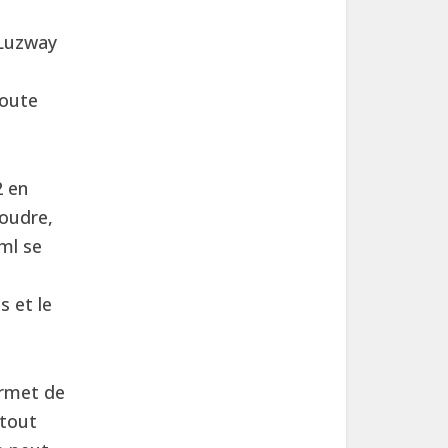
 Luzway
toute
2 en
poudre,
ml se
s et le
ermet de
 tout