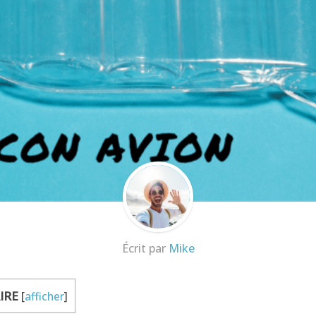
Écrit par
Mike
IRE
[
afficher
]