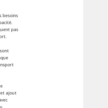
s besoins
pacité.
squent pas
ort.
 sont
haque
ansport
le
cet ajout
avec
du