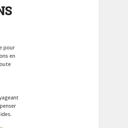
NS
le pour
ions en
toute
oyageant
 penser
ides.