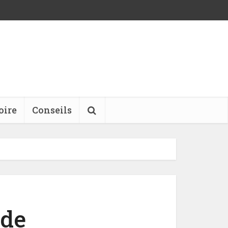
oire
Conseils
 de