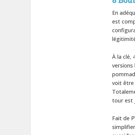
8 Bout
En adéqu
est comp
configur
légitimit
À la clé
versions 
pommade 
voit être
Totaleme
tour est 
Fait de 
simplifie