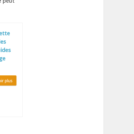
e peut
ette
les
uides
age
ir plus