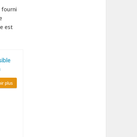
 fourni
e
le est
ible
a
ir plus