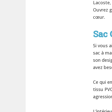
Lacoste,
Ouvrez g
cœur.
Sac 
Si vous a
sac à ma
son desi
avez bes
Ce qui en
tissu PV
agression
L’intérie