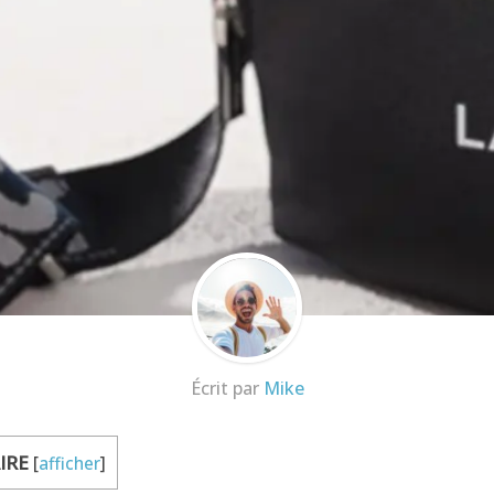
Écrit par
Mike
IRE
[
afficher
]