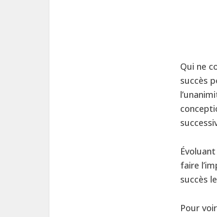
Qui ne c
succès po
l’unanimi
concepti
successi
Évoluant
faire l’
succès l
Pour voir