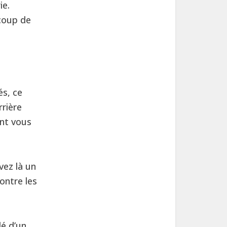
ie.
coup de
és, ce
rrière
nt vous
vez là un
ontre les
lé d’un