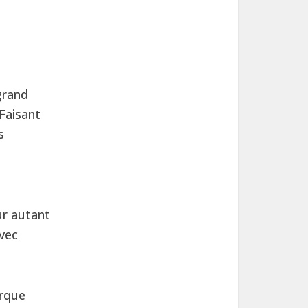
grand
 Faisant
s
ur autant
avec
arque