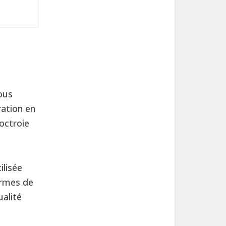
ous
ation en
octroie
ilisée
ermes de
ualité