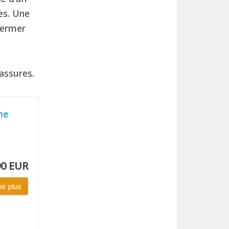
es. Une
fermer
assures.
me
90 EUR
ir plus