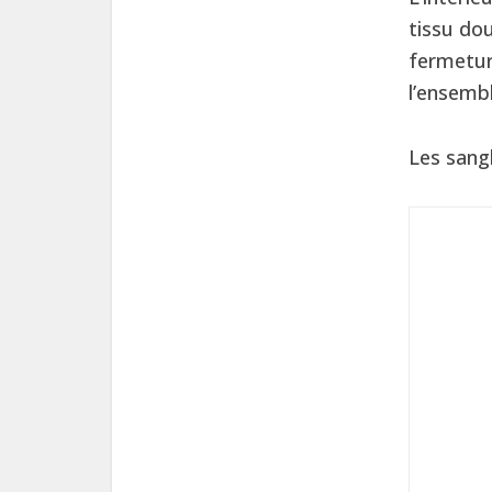
tissu do
fermetur
l’ensemb
Les sang