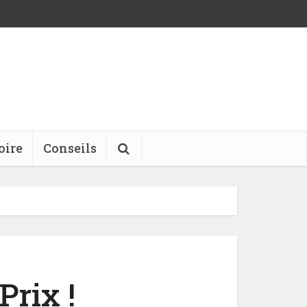
oire
Conseils
rix !